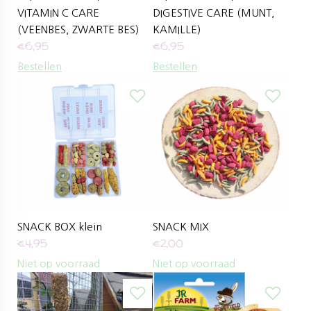
VITAMIN C CARE
DIGESTIVE CARE (MUNT,
(VEENBES, ZWARTE BES)
KAMILLE)
€
6,95
€
6,95
Bestellen
Bestellen
SNACK BOX klein
SNACK MIX
€
4,95
€
2,00
Niet op voorraad
Niet op voorraad