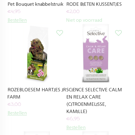
Pet Bouquet knabbelstruik
RODE BIETEN KUSSENTJES
€
4,95
€
2,00
Bestellen
Niet op voorraad
ROZEBLOESEM HARTJES JR
SCIENCE SELECTIVE CALM
FARM
EN RELAX CARE
€
3,00
(CITROENMELISSE,
KAMILLE)
Bestellen
€
6,95
Bestellen