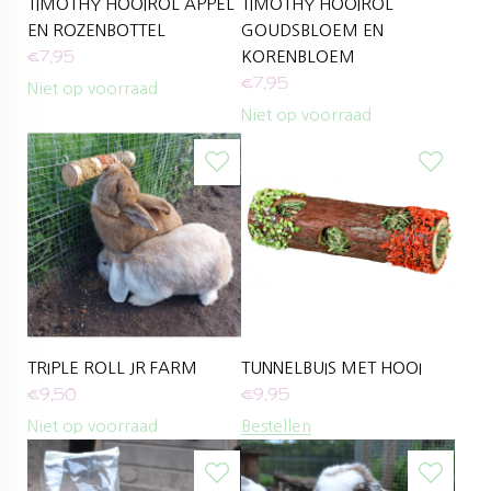
TIMOTHY HOOIROL APPEL
TIMOTHY HOOIROL
EN ROZENBOTTEL
GOUDSBLOEM EN
€
7,95
KORENBLOEM
€
7,95
Niet op voorraad
Niet op voorraad
TRIPLE ROLL JR FARM
TUNNELBUIS MET HOOI
€
9,50
€
9,95
Niet op voorraad
Bestellen