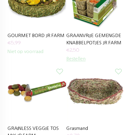
GOURMET BORD JR FARM
GRAANVRIJE GEMENGDE
€
5,99
KNABBELPOTJES JR FARM
€
2,50
Niet op voorraad
Bestellen
GRAINLESS VEGGIE TOS
Grasmand