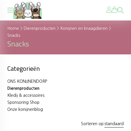
Zoeken
Home
>
Dierenproducten
>
Konijnen en knaagdieren
>
Snacks
Snacks
Categorieën
ONS KONIJNENDORP
Dierenproducten
Kledij & accessoires
Sponsoring Shop
Onze konijnenblog
Sorteren op:
standaard