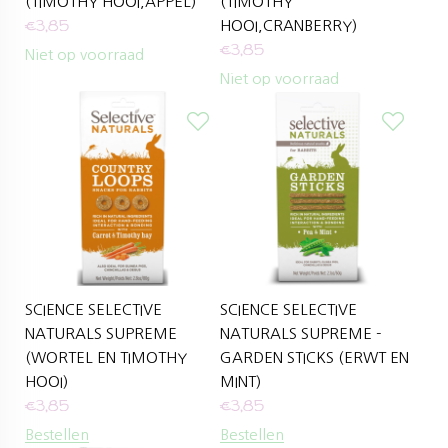
(TIMOTHY HOOI,APPEL)
(TIMOTHY
€
3,85
HOOI,CRANBERRY)
€
3,85
Niet op voorraad
Niet op voorraad
SCIENCE SELECTIVE
SCIENCE SELECTIVE
NATURALS SUPREME
NATURALS SUPREME -
(WORTEL EN TIMOTHY
GARDEN STICKS (ERWT EN
HOOI)
MINT)
€
3,85
€
3,85
Bestellen
Bestellen