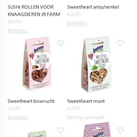
SUSHI ROLLEN VOOR
Sweetheart anijs/venkel
€
3,95
KNAAGDIEREN JR FARM
€
9,95
Bestellen
Bestellen
Sweetheart bosvrucht
Sweetheart munt
€
3,95
€
3,95
Bestellen
Niet op voorraad