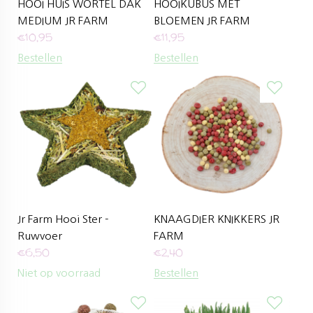
HOOI HUIS WORTEL DAK
HOOIKUBUS MET
MEDIUM JR FARM
BLOEMEN JR FARM
€
10,95
€
11,95
Bestellen
Bestellen
Jr Farm Hooi Ster -
KNAAGDIER KNIKKERS JR
Ruwvoer
FARM
€
6,50
€
2,40
Niet op voorraad
Bestellen