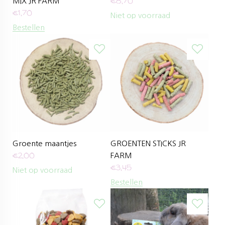
€
8,70
MIX JR FARM
€
1,70
Niet op voorraad
Bestellen
Groente maantjes
GROENTEN STICKS JR
€
2,00
FARM
€
3,45
Niet op voorraad
Bestellen