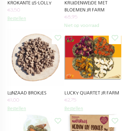
KROKANTE IJS-LOLLY
KRUIDENWEIDE MET
€
3,50
BLOEMEN JR FARM
€
8,95
Bestellen
Niet op voorraad
LIJNZAAD BROKJES
LUCKY QUARTET JR FARM
€
1,00
€
2,75
Bestellen
Bestellen