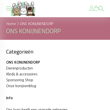
Zoeken
Home
>
ONS KONIJNENDORP
ONS KONIJNENDORP
Categorieën
ONS KONIJNENDORP
Dierenproducten
Kledij & accessoires
Sponsoring Shop
Onze konijnenblog
Info
Ons logo heeft een upgrade gekregen.