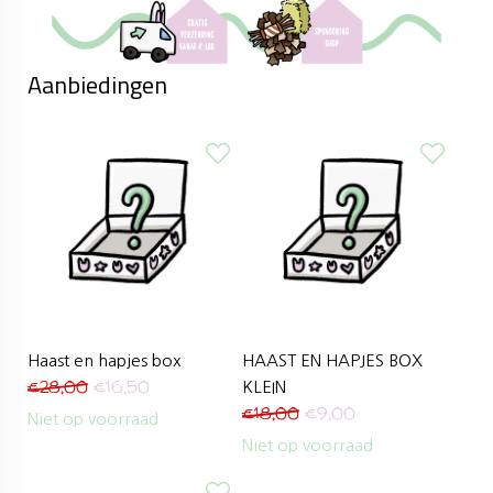
Aanbiedingen
Haast en hapjes box
HAAST EN HAPJES BOX
€
28,00
€
16,50
KLEIN
€
18,00
€
9,00
Niet op voorraad
Niet op voorraad