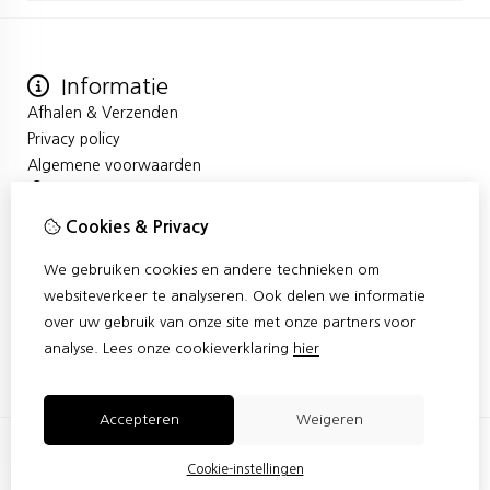
Informatie
Afhalen & Verzenden
Privacy policy
Algemene voorwaarden
Mijn account
Inloggen
Cookies & Privacy
Bestelhistorie
We gebruiken cookies en andere technieken om
Verlanglijst
Klantenservice
websiteverkeer te analyseren. Ook delen we informatie
over uw gebruik van onze site met onze partners voor
Contact
analyse.
Lees onze cookieverklaring
hier
Sitemap
Accepteren
Weigeren
Cookie-instellingen
© Copyright 2026 |
TSB