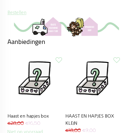
Bestellen
Aanbiedingen
Haast en hapjes box
HAAST EN HAPJES BOX
€
28,00
€
16,50
KLEIN
€
18,00
€
9,00
Niet op voorraad