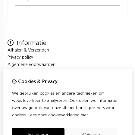
Informatie
Afhalen & Verzenden
Privacy policy
Algemene voorwaarden
Mijn account
Inloggen
Cookies & Privacy
Bestelhistorie
Verlanglijst
We gebruiken cookies en andere technieken om
Klantenservice
websiteverkeer te analyseren. Ook delen we informatie
Contact
over uw gebruik van onze site met onze partners voor
Sitemap
analyse.
Lees onze cookieverklaring
hier
Accepteren
Weigeren