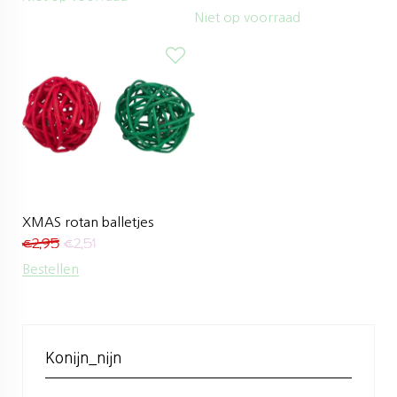
Niet op voorraad
XMAS rotan balletjes
€
2,95
€
2,51
Bestellen
Konijn_nijn