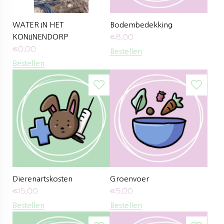
WATER IN HET
Bodembedekking
€
8,00
KONIJNENDORP
€
0,00
Bestellen
Bestellen
Dierenartskosten
Groenvoer
€
15,00
€
5,00
Bestellen
Bestellen