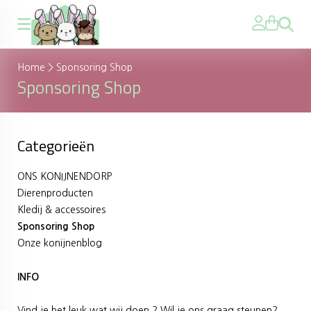
Zoeken
Home
>
Sponsoring Shop
Sponsoring Shop
Categorieën
ONS KONIJNENDORP
Dierenproducten
Kledij & accessoires
Sponsoring Shop
Onze konijnenblog
INFO
Vind je het leuk wat wij doen ? Wil je ons graag steunen?