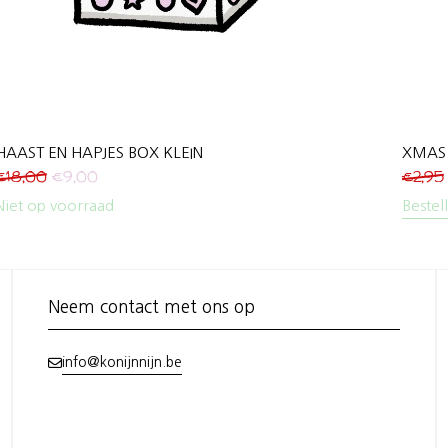
HAAST EN HAPJES BOX KLEIN
XMAS r
€
18,00
€
9,00
€
2,95
Niet op voorraad
Bestel
Neem contact met ons op
info@konijnnijn.be