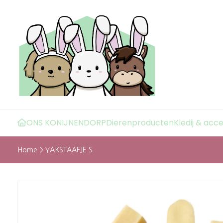
ONS KONIJNENDORP
Dierenproducten
Kledij & acc
Home
>
YAKSTAAFJE S