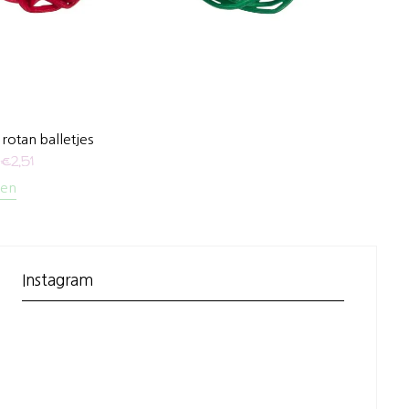
otan balletjes
€
2,51
len
Instagram