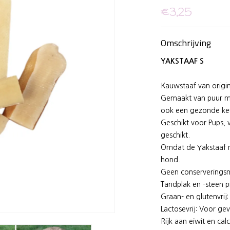
€3,25
Omschrijving
YAKSTAAF S
Kauwstaaf van origi
Gemaakt van puur mel
ook een gezonde keu
Geschikt voor Pups,
geschikt.
Omdat de Yakstaaf n
hond.
Geen conserveringsm
Tandplak en -steen p
Graan- en glutenvrij
Lactosevrij: Voor ge
Rijk aan eiwit en cal