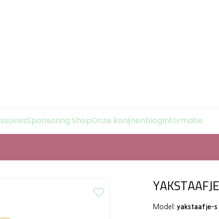
essoires
Sponsoring Shop
Onze konijnenblog
Informatie
YAKSTAAFJE
Model:
yakstaafje-s