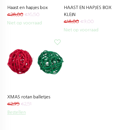
Haast en hapjes box
HAAST EN HAPJES BOX
€
28,00
€
16,50
KLEIN
€
18,00
€
9,00
Niet op voorraad
Niet op voorraad
XMAS rotan balletjes
€
2,95
€
2,51
Bestellen