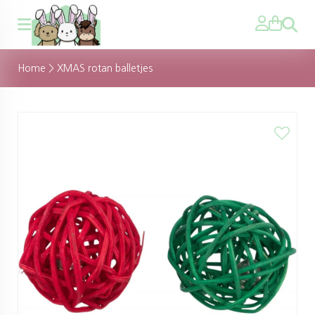
Zoeken
Home
>
XMAS rotan balletjes