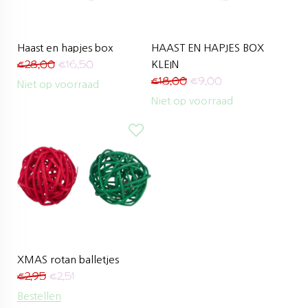
Haast en hapjes box
HAAST EN HAPJES BOX
€
28,00
€
16,50
KLEIN
€
18,00
€
9,00
Niet op voorraad
Niet op voorraad
XMAS rotan balletjes
€
2,95
€
2,51
Bestellen