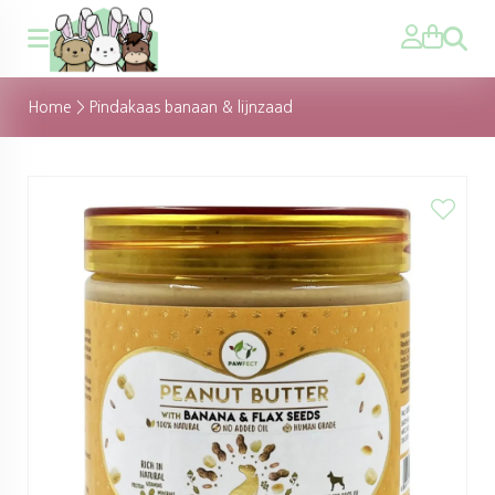
Zoeken
Home
>
Pindakaas banaan & lijnzaad