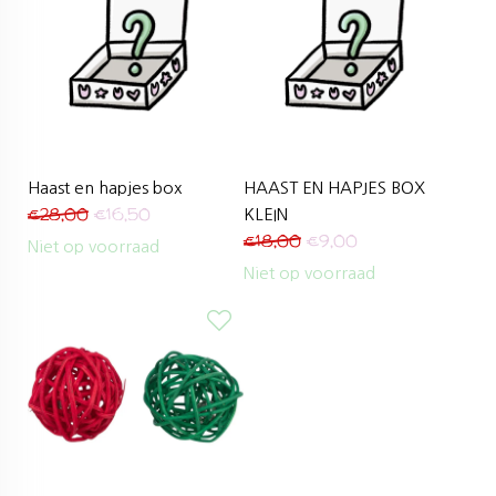
Haast en hapjes box
HAAST EN HAPJES BOX
€
28,00
€
16,50
KLEIN
€
18,00
€
9,00
Niet op voorraad
Niet op voorraad