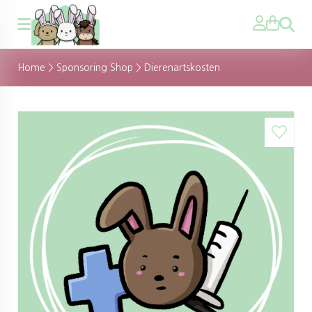
Zoeken
Home
>
Sponsoring Shop
>
Dierenartskosten