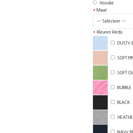
Hoodie
*
Maat
*
Kleuren kledij
DUSTY 
SOFT PI
SOFT OL
BUBBLE
BLACK
HEATHE
NAVY B