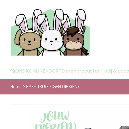
ONS KONIJNENDORP
Dierenproducten
Kledij & acc
Home
>
BABY TRUI - EIGEN DIER(EN)