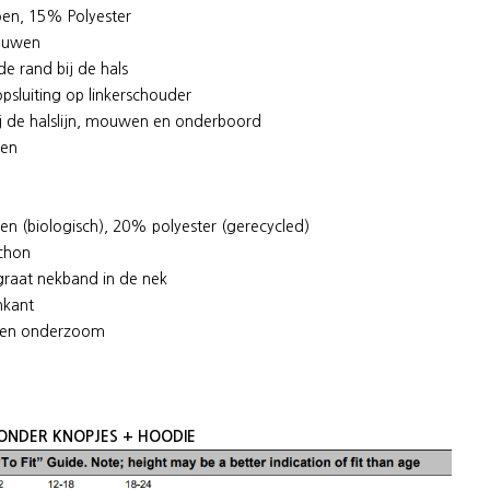
n, 15% Polyester
mouwen
ide rand bij de hals
opsluiting op linkerschouder
 bij de halslijn, mouwen en onderboord
den
n (biologisch), 20% polyester (gerecycled)
chon
sgraat nekband in de nek
nkant
n en onderzoom
t
ONDER KNOPJES + HOODIE