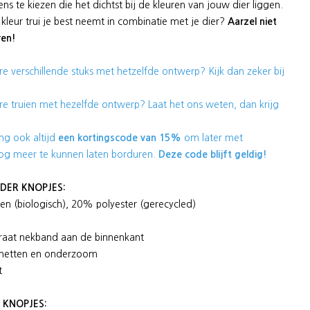
s te kiezen die het dichtst bij de kleuren van jouw dier liggen.
 kleur trui je best neemt in combinatie met je dier?
Aarzel niet
ren!
e verschillende stuks met hetzelfde ontwerp? Kijk dan zeker bij
e truien met hezelfde ontwerp? Laat het ons weten, dan krijg
ling ook altijd
een kortingscode van 15%
om later met
og meer te kunnen laten borduren.
Deze code blijft geldig!
DER KNOPJES:
n (biologisch), 20% polyester (gerecycled)
graat nekband aan de binnenkant
nchetten en onderzoom
t
 KNOPJES: