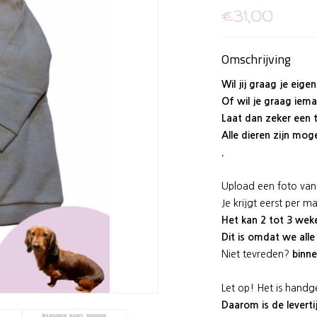
€31,00
Omschrijving
Wil jij graag je eige
Of wil je graag iem
Laat dan zeker een 
Alle dieren zijn moge
.
Upload een foto van 
Je krijgt eerst per m
Het kan 2 tot 3 weke
Dit is omdat we alle
Niet tevreden?
binne
Let op! Het is hand
Daarom is de leverti