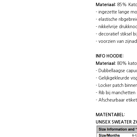
Materiaal:
85% Katoe
- ingezette lange 
- elastische ribgebre
- nikkelvrije drukkno
- decoratief stiksel
- voorzien van zijna
INFO HOODIE:
Materiaal:
80% katoe
- Dubbellaagse capu
- Gelijkgekleurde vi
- Locker patch binne
- Rib bij manchette
- Afscheurbaar etike
MATENTABEL:
UNISEX SWEATER Z