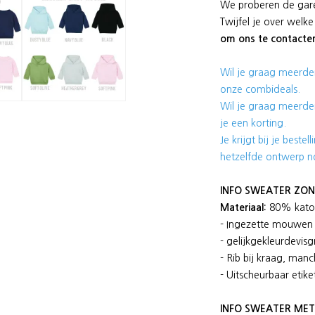
We proberen de garen
Twijfel je over welke
om ons te contacte
Wil je graag meerder
onze combideals.
Wil je graag meerder
je een korting.
Je krijgt bij je bestel
hetzelfde ontwerp n
INFO SWEATER ZON
Materiaal:
80% katoe
- Ingezette mouwen
- gelijkgekleurdevis
- Rib bij kraag, ma
- Uitscheurbaar etike
INFO SWEATER MET