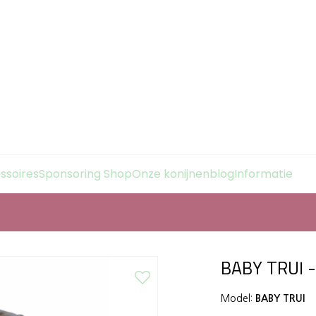
essoires
Sponsoring Shop
Onze konijnenblog
Informatie
BABY TRUI -
Model:
BABY TRUI