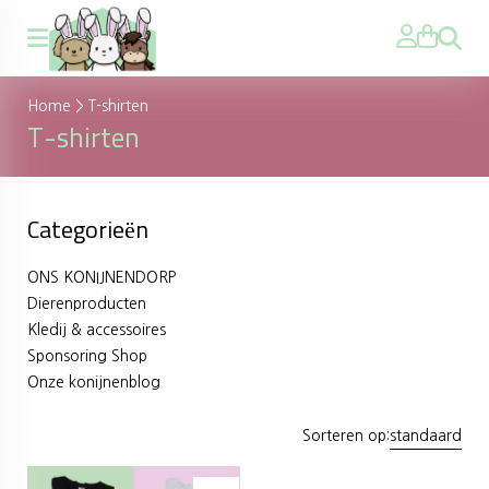
Zoeken
Home
>
T-shirten
T-shirten
Categorieën
ONS KONIJNENDORP
Dierenproducten
Kledij & accessoires
Sponsoring Shop
Onze konijnenblog
Sorteren op:
standaard