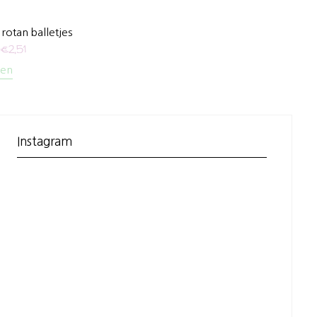
otan balletjes
€
2,51
len
Instagram