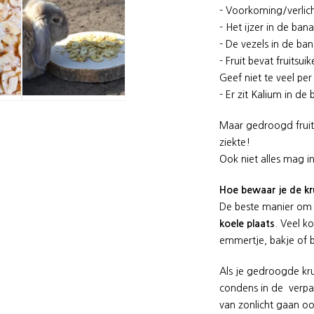
- Voorkoming/verlic
- Het ijzer in de ba
- De vezels in de b
- Fruit bevat fruitsu
Geef niet te veel per
- Er zit Kalium in d
Maar gedroogd fruit
ziekte!
Ook niet alles mag 
Hoe bewaar je de kr
De beste manier om
koele plaats
. Veel k
emmertje, bakje of 
Als je gedroogde kru
condens in de verpa
van zonlicht gaan oo