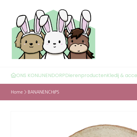
ONS KONIJNENDORP
Dierenproducten
Kledij & acc
Home
>
BANANENCHIPS