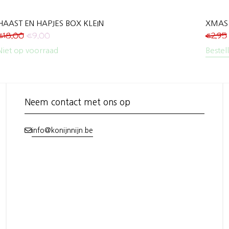
HAAST EN HAPJES BOX KLEIN
XMAS r
€
18,00
€
9,00
€
2,95
Niet op voorraad
Bestel
Neem contact met ons op
info@konijnnijn.be