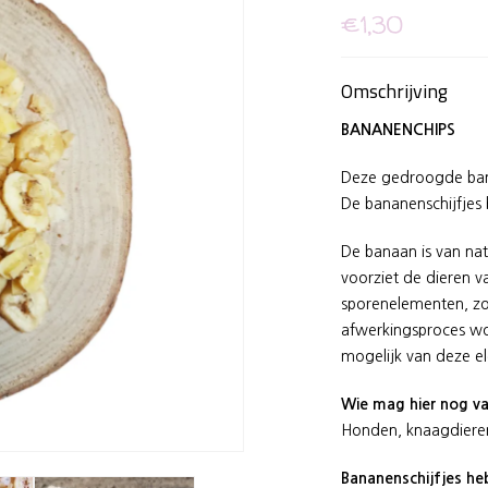
€1,30
Omschrijving
BANANENCHIPS
Deze gedroogde banan
De bananenschijfjes
De banaan is van na
voorziet de dieren v
sporenelementen, zo
afwerkingsproces wo
mogelijk van deze 
Wie mag hier nog v
Honden, knaagdieren
Bananenschijfjes he