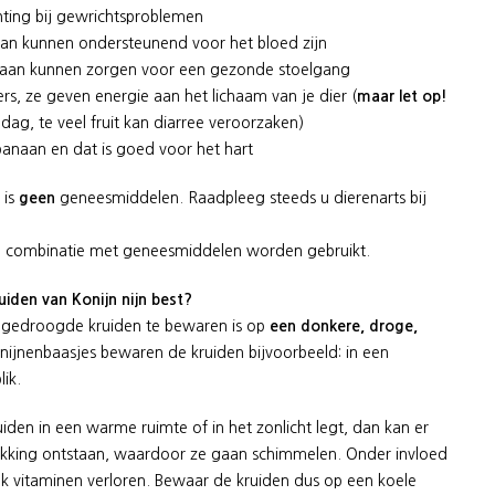
hting bij gewrichtsproblemen
naan kunnen ondersteunend voor het bloed zijn
anaan kunnen zorgen voor een gezonde stoelgang
ikers, ze geven energie aan het lichaam van je dier (
maar let op!
 dag, te veel fruit kan diarree veroorzaken)
e banaan en dat is goed voor het hart
 is
geen
geneesmiddelen. Raadpleeg steeds u dierenarts bij
in combinatie met geneesmiddelen worden gebruikt.
uiden van Konijn nijn best?
 gedroogde kruiden te bewaren is op
een donkere, droge,
onijnenbaasjes bewaren de kruiden bijvoorbeeld: in een
blik.
iden in een warme ruimte of in het zonlicht legt, dan kan er
kking ontstaan, waardoor ze gaan schimmelen. Onder invloed
k vitaminen verloren. Bewaar de kruiden dus op een koele