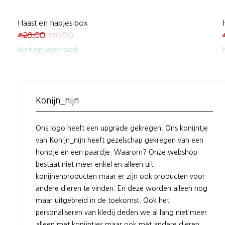
Haast en hapjes box
€
28,00
€
16,50
Niet op voorraad
Konijn_nijn
Ons logo heeft een upgrade gekregen. Ons konijntje
van Konijn_nijn heeft gezelschap gekregen van een
hondje en een paardje. Waarom? Onze webshop
bestaat niet meer enkel en alleen uit
konijnenproducten maar er zijn ook producten voor
andere dieren te vinden. En deze worden alleen nog
maar uitgebreid in de toekomst. Ook het
personaliseren van kledij deden we al lang niet meer
alleen met konijntjes maar ook met andere dieren.