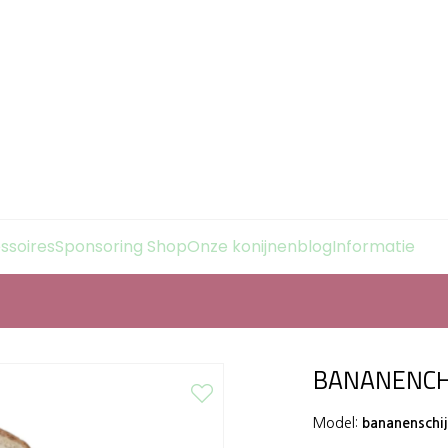
essoires
Sponsoring Shop
Onze konijnenblog
Informatie
BANANENCH
Model:
bananenschij